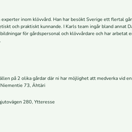
 experter inom klövvård. Han har besökt Sverige ett flertal gån
etiskt och praktiskt kunnande. I Karls team ingår bland annat 
utbildningar för gårdspersonal och klövvårdare och har arbetat 
.
ällen på 2 olika gårdar där ni har möjlighet att medverka vid e
 Niementie 73, Ähtäri
gjutovägen 280, Ytteresse