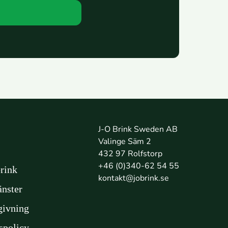
J-O Brink Sweden AB
Valinge Säm 2
432 97 Rolfstorp
+46 (0)340-62 54 55
rink
kontakt@jobrink.se
änster
givning
tspolicy