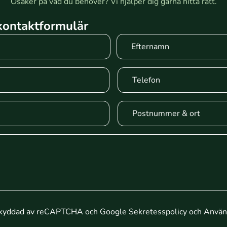
Osäker på vad du behöver? Vi hjälper dig gärna hitta rätt.
 kontaktformulär
Efternamn
skyddad av reCAPTCHA och Google
Sekretesspolicy
och
Använd