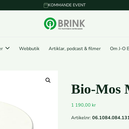
KOMMANDE EVENT
er
Webbutik
Artiklar, podcast & filmer
Om J-O B
Bio-Mos 
1 190,00
kr
Artikelnr:
06.1084.084.13