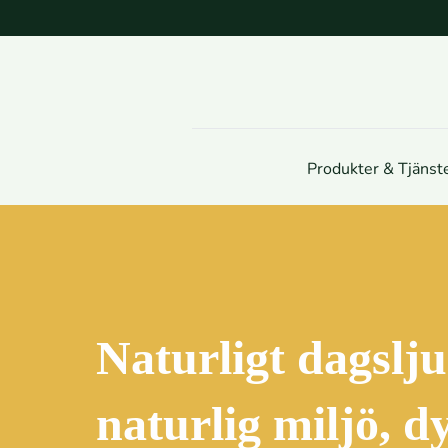
Produkter & Tjänst
Naturligt dagsljus
naturlig miljö, d