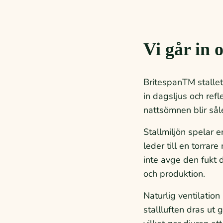
Vi går in o
BritespanTM stallet
in dagsljus och ref
nattsömnen blir såle
Stallmiljön spelar e
leder till en torrare
inte avge den fukt 
och produktion.
Naturlig ventilatio
stallluften dras ut