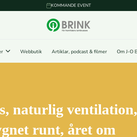
KOMMANDE EVENT
er
Webbutik
Artiklar, podcast & filmer
Om J-O B
, naturlig ventilation
ygnet runt, året om