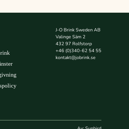
J-O Brink Sweden AB
Valinge Säm 2
432 97 Rolfstorp
+46 (0)340-62 54 55
rink
kontakt@jobrink.se
änster
givning
tspolicy
Av:
Sunbird