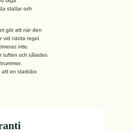
ed låga
la stallar och
et gör att när den
r vid nästa regel
timeras inte.
r luften och således
nstrummor.
a att en stadsbo
ranti