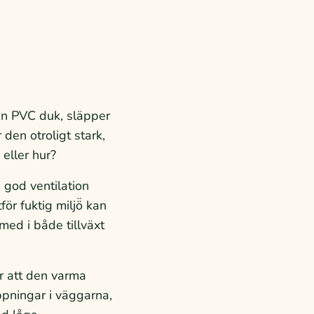
en PVC duk, släpper
den otroligt stark,
eller hur?
n god ventilation
för fuktig miljö̈ kan
ed i både tillväxt
r att den varma
ppningar i väggarna,