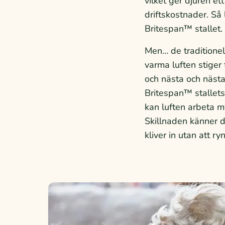
vilket ger djuren et
driftskostnader. Så 
Britespan™ stallet.
Men… de traditionel
varma luften stiger
och nästa och nästa…
Britespan™ stallets
kan luften arbeta m
Skillnaden känner du
kliver in utan att r