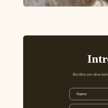
Intr
Berätta om dina beho
Förnamn