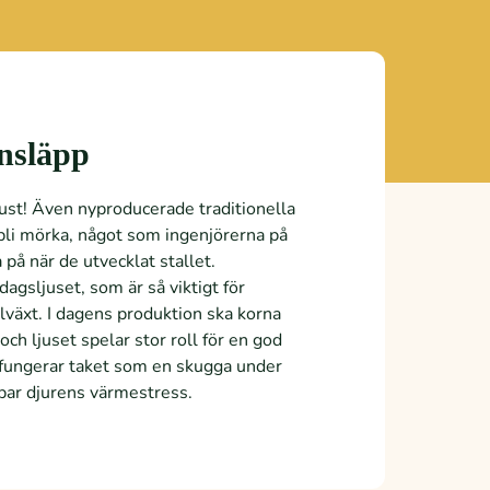
insläpp
just! Även nyproducerade traditionella
 bli mörka, något som ingenjörerna på
 på när de utvecklat stallet.
dagsljuset, som är så viktigt för
llväxt. I dagens produktion ska korna
och ljuset spelar stor roll för en god
t fungerar taket som en skugga under
r djurens värmestress.