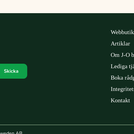
Webbutik
Artiklar
Om J-O b
Lediga tj
Boka råd
Integrite
Kontakt
k Sweden AB