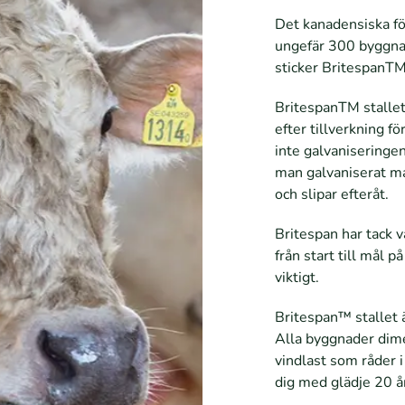
Det kanadensiska för
ungefär 300 byggnad
sticker BritespanTM
BritespanTM stallet
efter tillverkning fö
inte galvaniseringen
man galvaniserat ma
och slipar efteråt.
Britespan har tack v
från start till mål 
viktigt.
Britespan™ stallet är
Alla byggnader dime
vindlast som råder i
dig med glädje 20 å