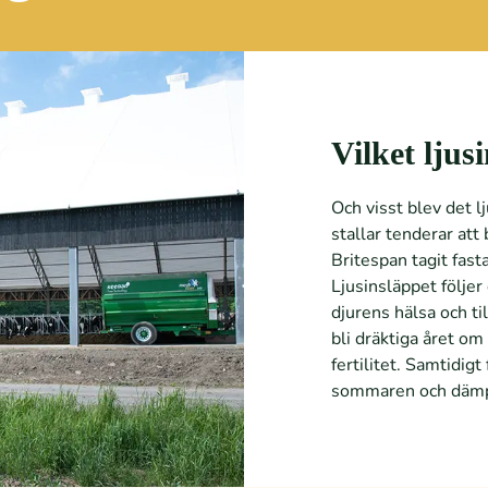
Vilket ljus
Och visst blev det l
stallar tenderar att
Britespan tagit fasta
Ljusinsläppet följer 
djurens hälsa och ti
bli dräktiga året om 
fertilitet. Samtidig
sommaren och dämpa