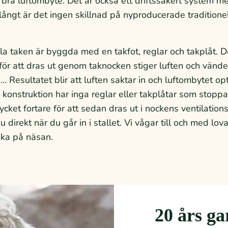
t bra luftombyte. Det är också ett driftssäkert system m
långt är det ingen skillnad på nyproducerade traditionel
la taken är byggda med en takfot, reglar och takplåt. D
 för att dras ut genom taknocken stiger luften och vände
 Resultatet blir att luften saktar in och luftombytet op
 konstruktion har inga reglar eller takplåtar som stoppa
ycket fortare för att sedan dras ut i nockens ventilatio
 direkt när du går in i stallet. Vi vågar till och med lov
ynka på näsan.
20 års ga