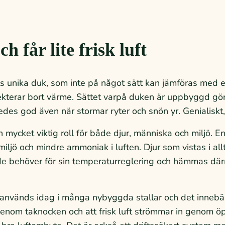
ch får lite frisk luft
s unika duk, som inte på något sätt kan jämföras med 
lekterar bort värme. Sättet varpå duken är uppbyggd gör 
des god även när stormar ryter och snön yr. Genialiskt, 
n mycket viktig roll för både djur, människa och miljö. E
 miljö och mindre ammoniak i luften. Djur som vistas i allt
de behöver för sin temperaturreglering och hämmas därm
n används idag i många nybyggda stallar och det innebä
 genom taknocken och att frisk luft strömmar in genom ö